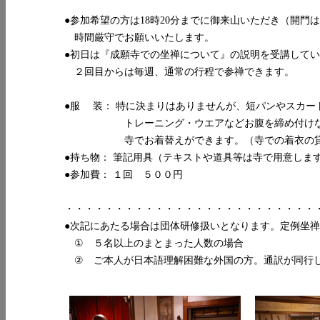
●参加希望の方は18時20分までに御来山いただき（開門
時間厳守でお願いいたします。
●初日は『成願寺での坐禅について』の説明を受講して
２回目からは毎週、通常の行程で参禅できます。
●服 装： 特に決まりはありませんが、短パンやスカー
トレーニング・ウエアなどお腹を締め付けない
寺でお着替えができます。（寺での着衣の貸
●持ち物： 筆記用具（テキストや道具等は寺で用意しま
●参加費： １回 ５００円
・・・・・・・・・・・・・・・・・・・・・・・・・
●次記にあたる場合は団体研修扱いとなります。定例坐
① ５名以上のまとまった人数の場合
② ご本人が日本語理解困難な外国の方。通訳が同行