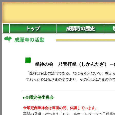
坐禅の会 只管打坐（しかんたざ） ─
「坐禅は安楽の法門である。なにも考えないで、教えら
すわった姿は仏さまの姿であり、その心は仏さまの心で
●金曜定例坐禅会
金曜定例坐禅会は当面の間、休講しています。
再開の見通しがつきましたら、当ホームページで日程