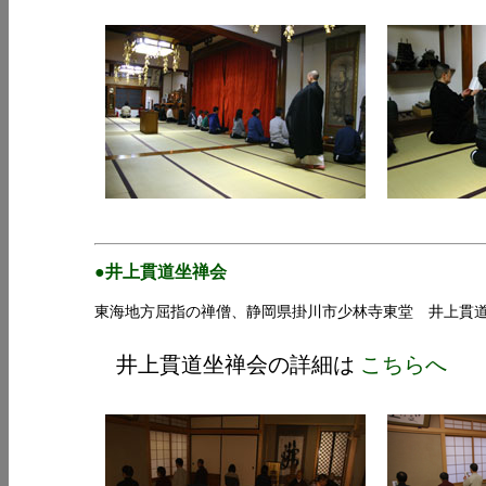
●井上貫道坐禅会
東海地方屈指の禅僧、静岡県掛川市少林寺東堂 井上貫道老
井上貫道坐禅会の詳細は
こちらへ