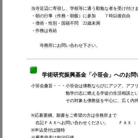
当寺近辺に寄宿し、学校等に通う勤勉な者を受け付け
・朝の行事（作務・朝飯）に参加 ７時以後自由
・僧俗・性別・国籍不問 22歳未満
・作務は有給
寺務所にお問い合わせ下さい。
学術研究振興基金「小笹会」へのお問
小笹会趣旨・・・小笹会は佛教ならびにアジア、アフリ
勉学の志に燃える学徒の生活相談という二
その対象も佛教徒を中心に、広く内外に門
※応募要綱、願書をご希望の方は寺務所まで
右記ＦＡＸへお問い合わせください。 ＦＡＸ ： 03-3
※申込受付は随時
※審査発表は約50日後