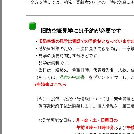
夕方５時までは、幼児・高齢者の方々の一時の休息にも
旧防空壕見学には予約が必要です
・
旧防空壕の見学は電話での予約制となっていますので、お
・感染症対策のため、一度に見学できるのは、一家族
・見学の所要時間は20分ほどです。
・見学は無料です。
・当日は、連絡先（希望日時、代表者氏名、人数、住
（もしくは、
添付の申請書
をプリントアウトし、ご
●申請書はこちら
（※）ご提供いただいた情報については、安全管理と
保存期間終了後は廃棄します。個人情報を、第三者
◎見学可能な日時：
月・金・土・日曜日の
午前９時～11時30分
および
午